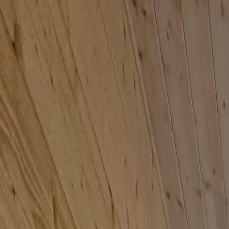
Park Dolny 14
,
34-460
Szczawnica
+48 730 186 351
Znajdź nas