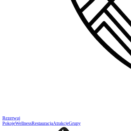
Rezerwuj
Pokoje
Wellness
Restauracja
Atrakcje
Grupy