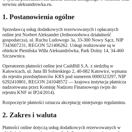
serwisu aleksandrowka.eu.
1. Postanowienia ogólne
Sprzedawcą usług dodatkowych rezerwowanych i opłacanych
online jest Norbert Aleksander (Jednoosobowa działalność
gospodarcza), ul. Ruchu Ludowego 3a, 33-300 Nowy Sącz, NIP
7343607231, REGON 521406262. Usługi realizowane są w
obiekcie Pienińska Willa Aleksandrówka, Park Dolny 14, 34-460
Szczawnica.
Operatorem płatności online jest CashBill S.A. z siedzibą w
Katowicach, ul. Jana III Sobieskiego 2, 40-082 Katowice, wpisana
do rejestru przedsiębiorców KRS pod numerem 0000323297, NIP
6292410801, REGON 241048572 — krajowa instytucja płatnicza
nadzorowana przez Komisję Nadzoru Finansowego (wpis do
rejestru KNF nr IP24/2014).
Rozpoczęcie płatności oznacza akceptację niniejszego regulaminu.
2. Zakres i waluta
Płatności online dotyczą usług dodatkowych rezerwowanych w