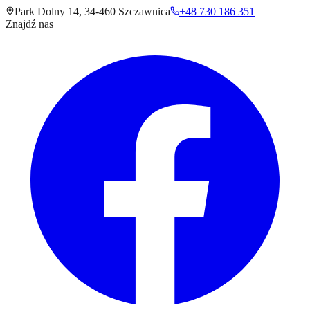
Park Dolny 14
,
34-460
Szczawnica
+48 730 186 351
Znajdź nas